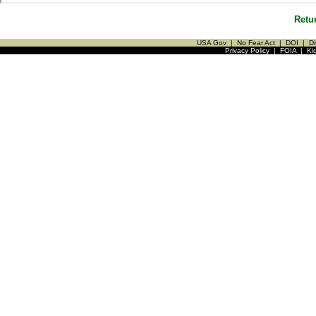
Retu
USA Gov
|
No Fear Act
|
DOI
|
Di
Privacy Policy
|
FOIA
|
Ki