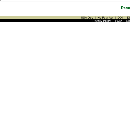
Retu
USA Gov
|
No Fear Act
|
DOI
|
Di
Privacy Policy
|
FOIA
|
Ki