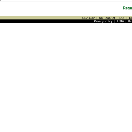
Retu
USA Gov
|
No Fear Act
|
DOI
|
Di
Privacy Policy
|
FOIA
|
Ki