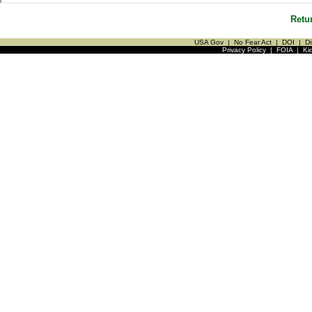
Retu
USA Gov
|
No Fear Act
|
DOI
|
Di
Privacy Policy
|
FOIA
|
Ki