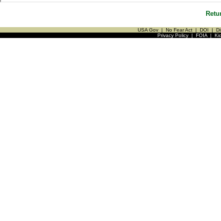
Retu
USA Gov
|
No Fear Act
|
DOI
|
Di
Privacy Policy
|
FOIA
|
Ki