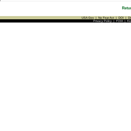
Retu
USA Gov
|
No Fear Act
|
DOI
|
Di
Privacy Policy
|
FOIA
|
Ki