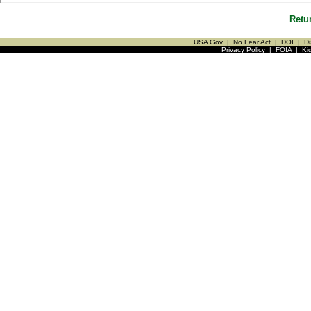
Retu
USA Gov
|
No Fear Act
|
DOI
|
Di
Privacy Policy
|
FOIA
|
Ki