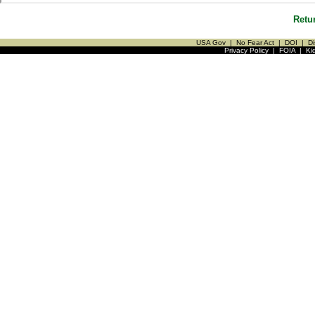
Retu
USA Gov
|
No Fear Act
|
DOI
|
Di
Privacy Policy
|
FOIA
|
Ki