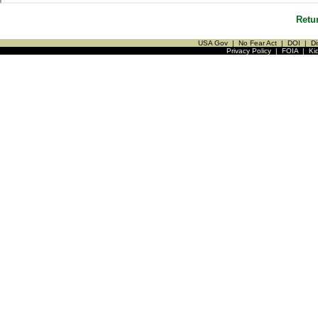
Retu
USA Gov
|
No Fear Act
|
DOI
|
Di
Privacy Policy
|
FOIA
|
Ki