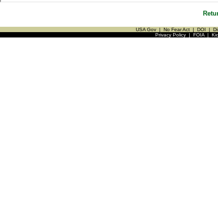
Retu
USA Gov
|
No Fear Act
|
DOI
|
Di
Privacy Policy
|
FOIA
|
Ki