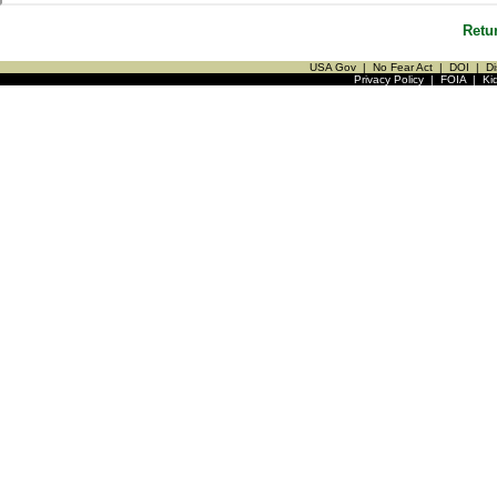
Retu
USA Gov
|
No Fear Act
|
DOI
|
Di
Privacy Policy
|
FOIA
|
Ki