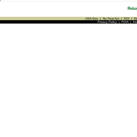
Retu
USA Gov
|
No Fear Act
|
DOI
|
Di
Privacy Policy
|
FOIA
|
Ki