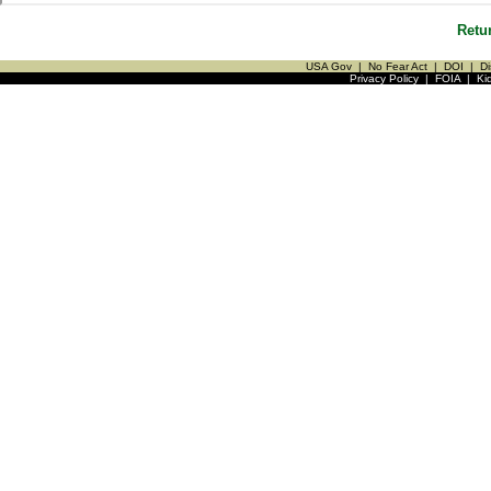
Retu
USA Gov
|
No Fear Act
|
DOI
|
Di
Privacy Policy
|
FOIA
|
Ki