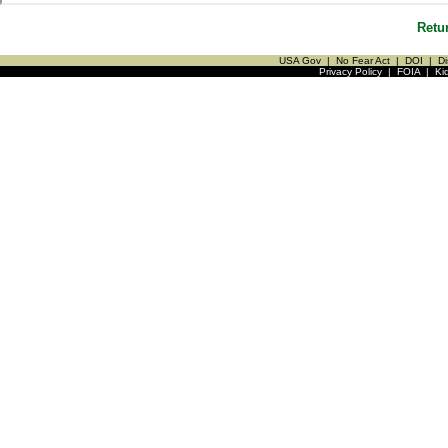
Retu
USA Gov
|
No Fear Act
|
DOI
|
Di
Privacy Policy
|
FOIA
|
Ki