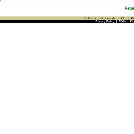
Retu
USA Gov
|
No Fear Act
|
DOI
|
Di
Privacy Policy
|
FOIA
|
Ki