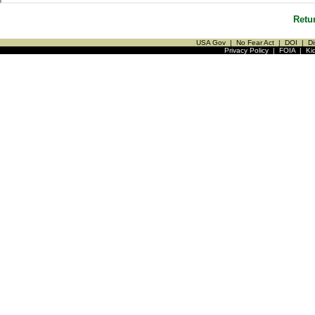
Retu
USA Gov
|
No Fear Act
|
DOI
|
Di
Privacy Policy
|
FOIA
|
Ki