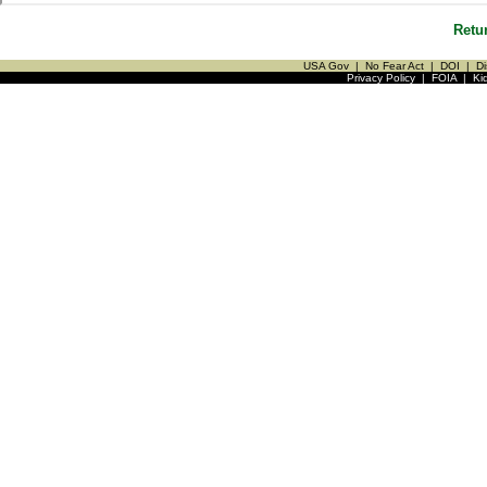
Retu
USA Gov
|
No Fear Act
|
DOI
|
Di
Privacy Policy
|
FOIA
|
Ki