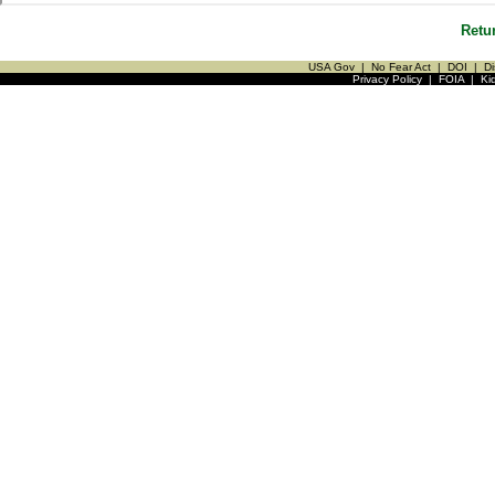
Retu
USA Gov
|
No Fear Act
|
DOI
|
Di
Privacy Policy
|
FOIA
|
Ki