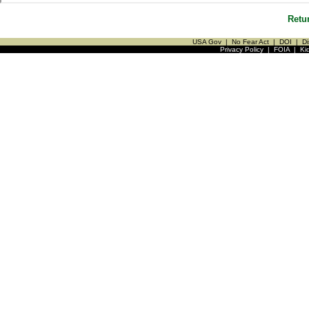
Retu
USA Gov
|
No Fear Act
|
DOI
|
Di
Privacy Policy
|
FOIA
|
Ki