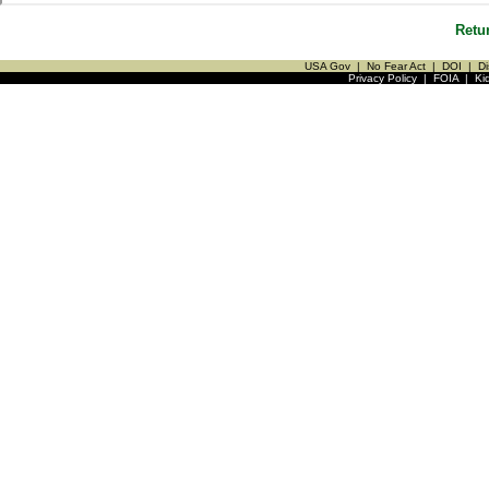
Retu
USA Gov
|
No Fear Act
|
DOI
|
Di
Privacy Policy
|
FOIA
|
Ki