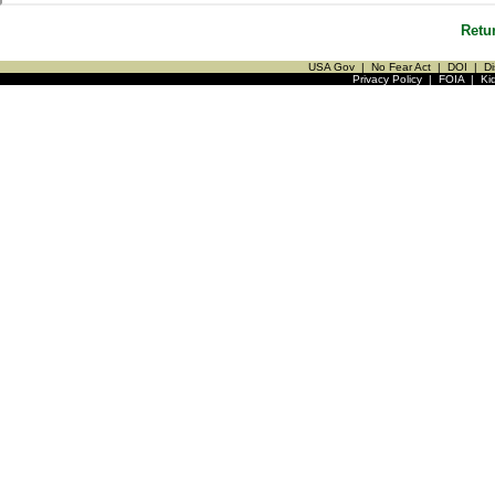
Retu
USA Gov
|
No Fear Act
|
DOI
|
Di
Privacy Policy
|
FOIA
|
Ki