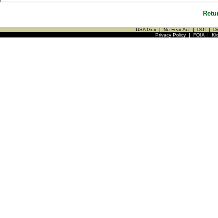
Retu
USA Gov
|
No Fear Act
|
DOI
|
Di
Privacy Policy
|
FOIA
|
Ki