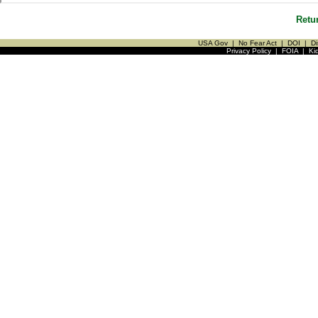
Retu
USA Gov
|
No Fear Act
|
DOI
|
Di
Privacy Policy
|
FOIA
|
Ki