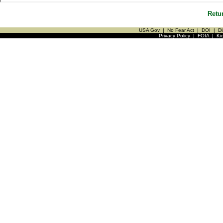
Retu
USA Gov
|
No Fear Act
|
DOI
|
Di
Privacy Policy
|
FOIA
|
Ki