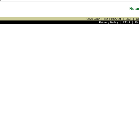
Retu
USA Gov
|
No Fear Act
|
DOI
|
Di
Privacy Policy
|
FOIA
|
Ki