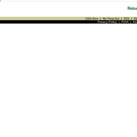
Retu
USA Gov
|
No Fear Act
|
DOI
|
Di
Privacy Policy
|
FOIA
|
Ki