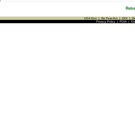
Retu
USA Gov
|
No Fear Act
|
DOI
|
Di
Privacy Policy
|
FOIA
|
Ki