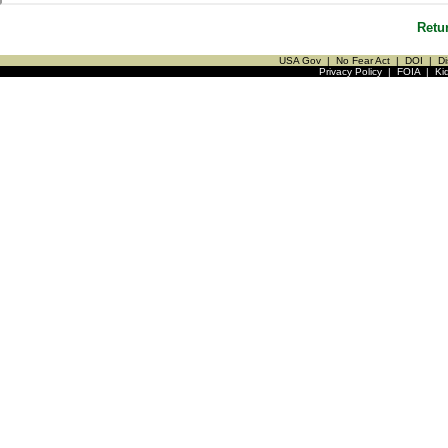
Retu
USA Gov
|
No Fear Act
|
DOI
|
Di
Privacy Policy
|
FOIA
|
Ki