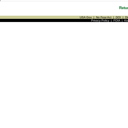
Retu
USA Gov
|
No Fear Act
|
DOI
|
Di
Privacy Policy
|
FOIA
|
Ki