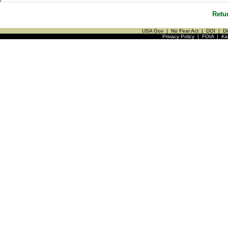
Retu
USA Gov
|
No Fear Act
|
DOI
|
Di
Privacy Policy
|
FOIA
|
Ki