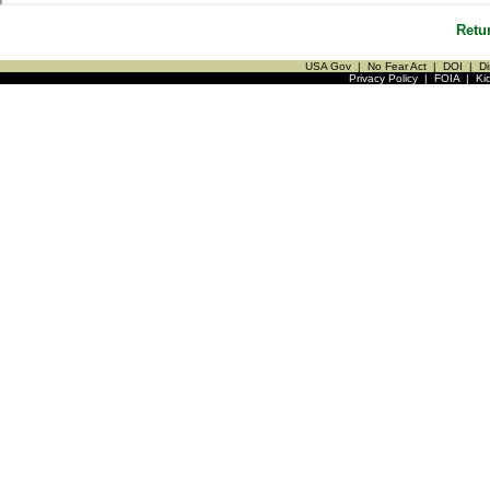
Retu
USA Gov
|
No Fear Act
|
DOI
|
Di
Privacy Policy
|
FOIA
|
Ki