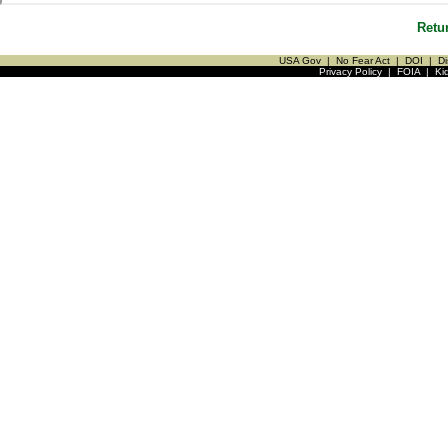
Retu
USA Gov
|
No Fear Act
|
DOI
|
Di
Privacy Policy
|
FOIA
|
Ki