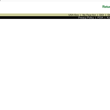
Retu
USA Gov
|
No Fear Act
|
DOI
|
Di
Privacy Policy
|
FOIA
|
Ki