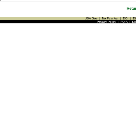
Retu
USA Gov
|
No Fear Act
|
DOI
|
Di
Privacy Policy
|
FOIA
|
Ki