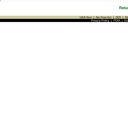
Retu
USA Gov
|
No Fear Act
|
DOI
|
Di
Privacy Policy
|
FOIA
|
Ki