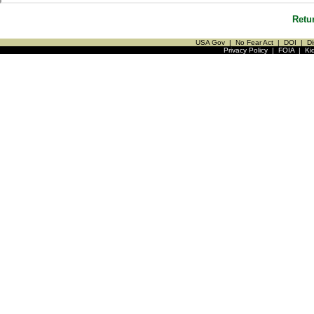
Retu
USA Gov
|
No Fear Act
|
DOI
|
Di
Privacy Policy
|
FOIA
|
Ki