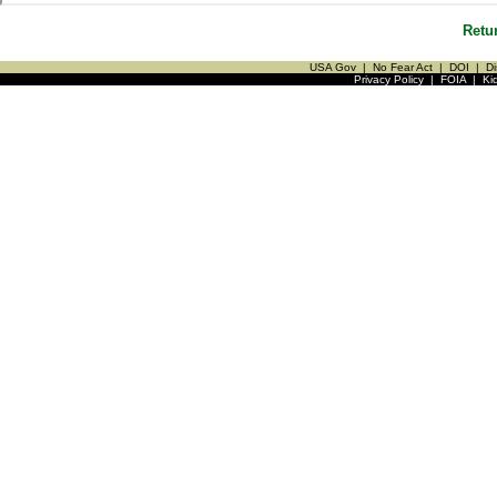
Retu
USA Gov
|
No Fear Act
|
DOI
|
Di
Privacy Policy
|
FOIA
|
Ki