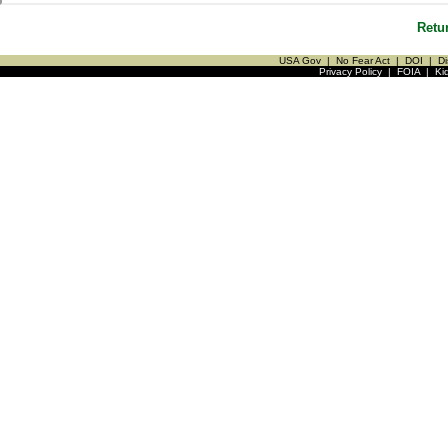
Retu
USA Gov
|
No Fear Act
|
DOI
|
Di
Privacy Policy
|
FOIA
|
Ki