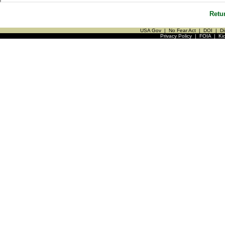
Retu
USA Gov
|
No Fear Act
|
DOI
|
Di
Privacy Policy
|
FOIA
|
Ki