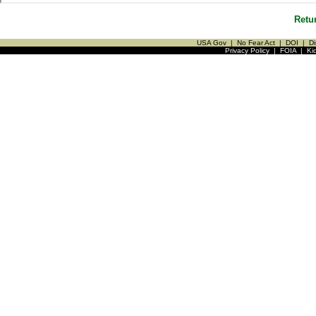
Retu
USA Gov
|
No Fear Act
|
DOI
|
Di
Privacy Policy
|
FOIA
|
Ki