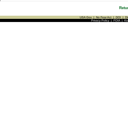
Retu
USA Gov
|
No Fear Act
|
DOI
|
Di
Privacy Policy
|
FOIA
|
Ki