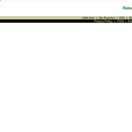
Retu
USA Gov
|
No Fear Act
|
DOI
|
Di
Privacy Policy
|
FOIA
|
Ki