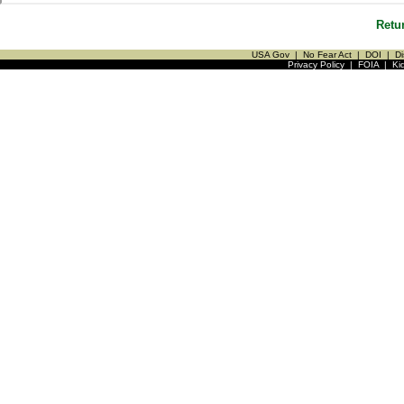
Retu
USA Gov
|
No Fear Act
|
DOI
|
Di
Privacy Policy
|
FOIA
|
Ki