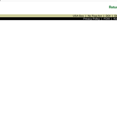
Retu
USA Gov
|
No Fear Act
|
DOI
|
Di
Privacy Policy
|
FOIA
|
Ki