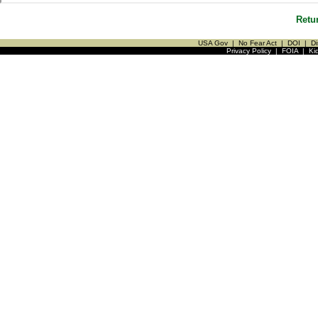
Retu
USA Gov
|
No Fear Act
|
DOI
|
Di
Privacy Policy
|
FOIA
|
Ki