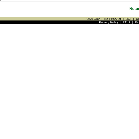
Retu
USA Gov
|
No Fear Act
|
DOI
|
Di
Privacy Policy
|
FOIA
|
Ki