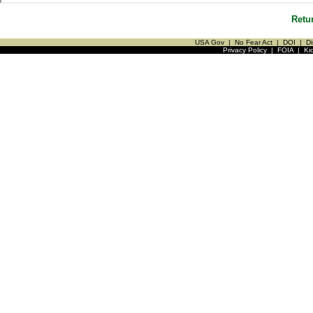
Retu
USA Gov
|
No Fear Act
|
DOI
|
Di
Privacy Policy
|
FOIA
|
Ki