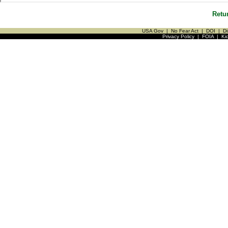
Retu
USA Gov
|
No Fear Act
|
DOI
|
Di
Privacy Policy
|
FOIA
|
Ki