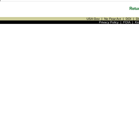
Retu
USA Gov
|
No Fear Act
|
DOI
|
Di
Privacy Policy
|
FOIA
|
Ki