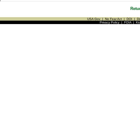
Retu
USA Gov
|
No Fear Act
|
DOI
|
Di
Privacy Policy
|
FOIA
|
Ki